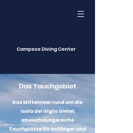
Campese Diving Center
Das Tauchgebiet
Das Mittelmeer rund um die
Isola del Giglio bietet
abwechslungsreiche
Tauchplätze für Anfänger und