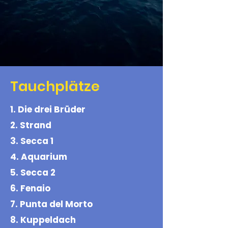
Tauchplätze
1. Die drei Brüder
2. Strand
3. Secca 1
4. Aquarium
5. Secca 2
6. Fenaio
7. Punta del Morto
8. Kuppeldach