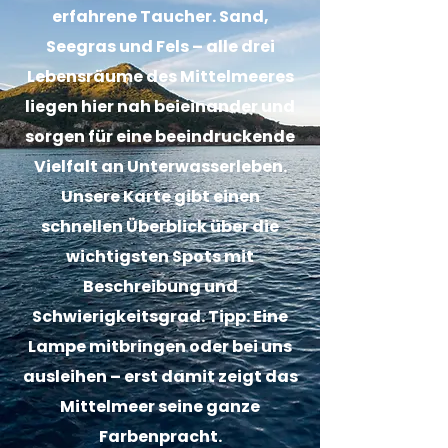
erfahrene Taucher. Sand,
Seegras und Fels – alle drei
Lebensräume des Mittelmeeres
liegen hier nah beieinander und
sorgen für eine beeindruckende
Vielfalt an Unterwasserleben.
Unsere Karte gibt einen
schnellen Überblick über die
wichtigsten Spots mit
Beschreibung und
Schwierigkeitsgrad. Tipp: Eine
Lampe mitbringen oder bei uns
ausleihen – erst damit zeigt das
Mittelmeer seine ganze
Farbenpracht.