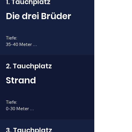
1. Tauchplatz
Die drei Brüder
Tiefe: 

35-40 Meter 

Schwierigkeitsgrad: Ab 
Fortgeschrittener

2. Tauchplatz
Fläche: Kleiner Tauchplatz, längerer 
Strand
Antauchweg 

Besonderheiten: Tief, kalt, häufig 
Tiefe: 

Strömung, Freiwasser, Lampe 
0-30 Meter 

empfehlenswert, Austauchen im 
Landbereich 

Schwierigkeitsgrad: 

Ab Anfänger 

3. Tauchplatz