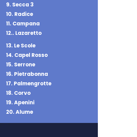
9. Secca 3
10. Radice
11. Campana
12.. Lazaretto
13. Le Scole
14. Capel Rosso
15. Serrone
16. Pietrabonna
17. Palmengrotte
18. Corvo
19. Apenini
20. Alume