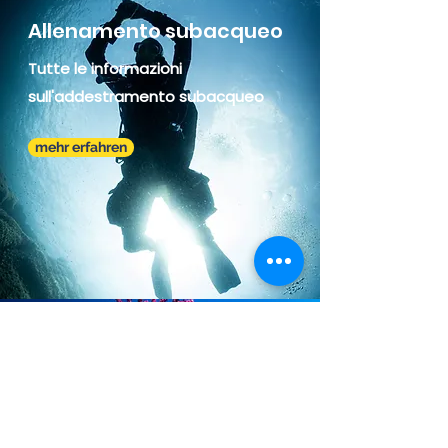
Allenamento subacqueo
Tutte le informazioni
sull'addestramento
subacqueo
mehr erfahren
La zona di immersione